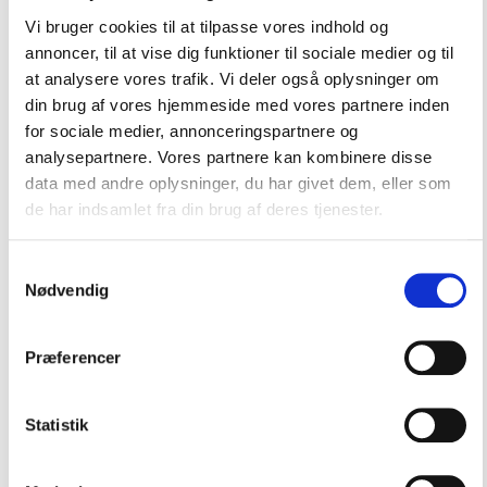
digital dannelse og
Vi bruger cookies til at tilpasse vores indhold og
annoncer, til at vise dig funktioner til sociale medier og til
at analysere vores trafik. Vi deler også oplysninger om
et betydningsfuldt fritidsliv
din brug af vores hjemmeside med vores partnere inden
for sociale medier, annonceringspartnere og
Kort sammenfattet er det tre helt centrale områder,
analysepartnere. Vores partnere kan kombinere disse
når vi taler om forebyggende (eller beskyttende)
faktorer for børn, og vi har udviklet en række
data med andre oplysninger, du har givet dem, eller som
værktøjer og tilbud, I som “de vigtige voksne” kan
de har indsamlet fra din brug af deres tjenester.
benytte jer af og støtte jer til.
Samtykkevalg
Til lærerne i indskolingen
har vi blandt andet
Nødvendig
undervisningsmaterialet Funders Verden
.
Gennem bamsen Funder arbejder børnene med
forskellige former for fællesskaber – både ude i
Præferencer
verden og hjemme i egen klasse. Undervejs sniger
viden om den digitale verden og de forskellige slags
fritidsliv sig ind – også hos lærere og forældre.
Statistik
Til forældre
Forebyggelsesteamets
har vi