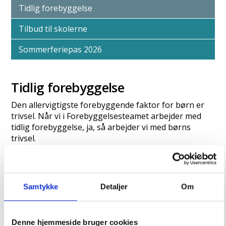
Tidlig forebyggelse
Tilbud til skolerne
Sommerferiepas 2026
Tidlig forebyggelse
Den allervigtigste forebyggende faktor for børn er
trivsel. Når vi i Forebyggelsesteamet arbejder med
tidlig forebyggelse, ja, så arbejder vi med børns
trivsel.
Det gør vi ved at understøtte forældre og
fagprofessionelle i jeres arbejde med børns trivsel
gennem viden, tilbud og konkrete værktøjer inden
Samtykke
Detaljer
Om
for områderne:
sunde fællesskaber
Denne hjemmeside bruger cookies