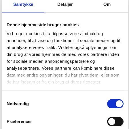
Samtykke
Detaljer
Om
Forebyggelsesteamet består af medarbejdere med
forskellige fagligheder og erfaringsgrundlag, men vi
arbejder tæt sammen om at samle og dele viden og
Denne hjemmeside bruger cookies
iværksætte tiltag inden for områderne SSP,
frivillighed og fritidsliv. Samlet set rammer det
Vi bruger cookies til at tilpasse vores indhold og
trivselsfaktorer hele vejen rundt om børnene og de
annoncer, til at vise dig funktioner til sociale medier og til
unge.
at analysere vores trafik. Vi deler også oplysninger om
din brug af vores hjemmeside med vores partnere inden
Vi samarbejder bredt med organisationen, med
forældre, med skoler, institutioner og med
for sociale medier, annonceringspartnere og
fritidstilbud for at indsamle og fordele viden og
analysepartnere. Vores partnere kan kombinere disse
iværksætte tiltag. På den måde sikrer vi, at alle har
data med andre oplysninger, du har givet dem, eller som
adgang til de kundskaber og tilbud, der er
de har indsamlet fra din brug af deres tjenester.
nødvendige for, at vi kan give vores børn og unge lys
i øjnene og evnen til at mestre eget liv.
Samtykkevalg
Nødvendig
VÆRD AT VIDE OM FOREBYGGELSESTEAMET
Præferencer