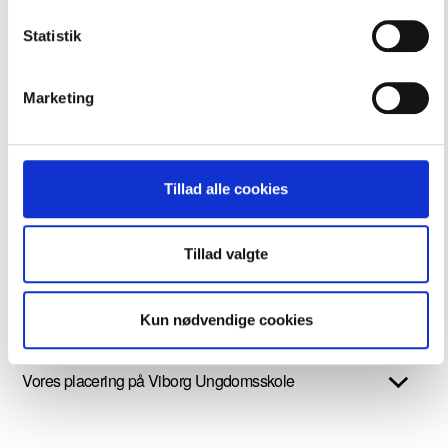
Personale
Statistik
Målgrupper
Marketing
Funktioner og opgaver
Vision
Tillad alle cookies
Baggrund
Tillad valgte
Organisation og arbejdsredskaber
Kun nødvendige cookies
Vores placering på Viborg Ungdomsskole