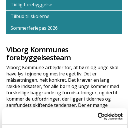
Tidlig forebyggelse
Tilbud til skolerne
Sommerferiepas 2026
Viborg Kommunes
forebyggelsesteam
Viborg Kommune arbejder for, at børn og unge skal
have lys i øjnene og mestre eget liv. Det er
målsætningen, helt konkret. Det kræver en lang
række indsatser, for alle børn og unge kommer med
forskellige baggrunde og forudsætninger, og dertil
kommer de udfordringer, der ligger i tidernes og
samfundets skiftende tendenser. Der er mange
faktorer at tage hensyn til, når vi som kommune skal
støtte børn og unges udvikling, men det ændrer ikke
på målsætningen.