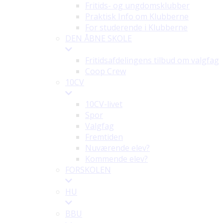
Fritids- og ungdomsklubber
Praktisk Info om Klubberne
For studerende i Klubberne
DEN ÅBNE SKOLE
Fritidsafdelingens tilbud om valgfag
Coop Crew
10CV
10CV-livet
Spor
Valgfag
Fremtiden
Nuværende elev?
Kommende elev?
FORSKOLEN
HU
BBU