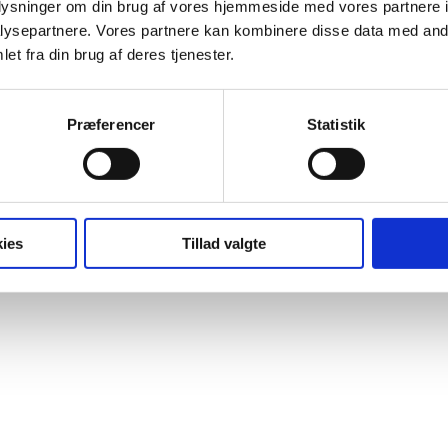
oplysninger om din brug af vores hjemmeside med vores partnere i
ysepartnere. Vores partnere kan kombinere disse data med andr
et fra din brug af deres tjenester.
Præferencer
Statistik
samarbejdet
og politiet. Herunder finder I kontaktoplysninger på centr
ies
Tillad valgte
r, ligesom alle kommunale fritids- og ungdomsklubber har e