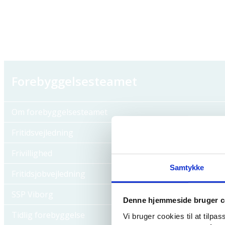
Forebyggelsesteamet
Om forebyggelsesteamet
Fritidsvejledning
Frivillighed
Samtykke
Fritidsjobvejledning
SSP Viborg
Denne hjemmeside bruger c
Tidlig forebyggelse
Vi bruger cookies til at tilpas