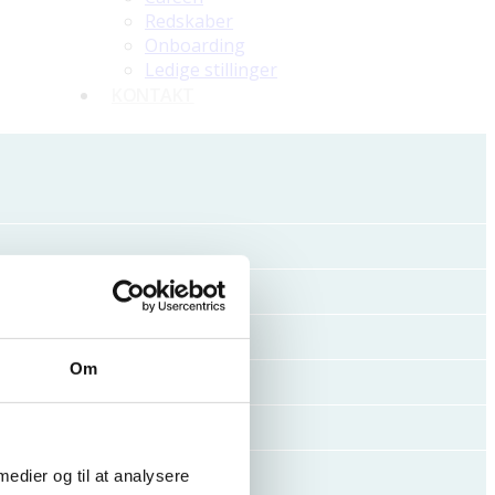
Redskaber
Onboarding
Ledige stillinger
KONTAKT
Om
 medier og til at analysere