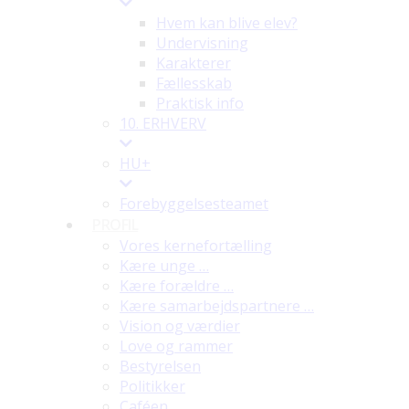
Hvem kan blive elev?
Undervisning
Karakterer
Fællesskab
Praktisk info
10. ERHVERV
HU+
Forebyggelsesteamet
PROFIL
Vores kernefortælling
Kære unge …
Kære forældre …
Kære samarbejdspartnere …
Vision og værdier
Love og rammer
Bestyrelsen
Politikker
Caféen