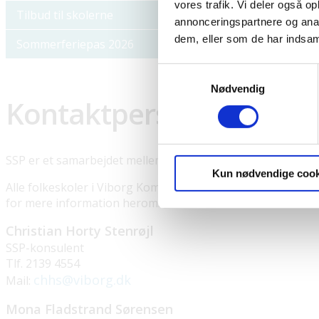
vores trafik. Vi deler også 
Tilbud til skolerne
annonceringspartnere og anal
dem, eller som de har indsaml
Sommerferiepas 2026
Samtykkevalg
Nødvendig
Kontaktpersoner i SSP-
SSP er et samarbejdet mellem skoler, sociale myndigheder 
Kun nødvendige cook
Alle folkeskoler i Viborg Kommune har en SSP-kontaktlære
for mere information herom.
Christian Horty Stenrøjl
SSP-konsulent
Tlf. 2139 4554
chhs@viborg.dk
Mail:
Mona Fladstrand Sørensen