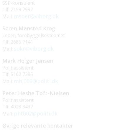
SSP-konsulent
Tlf. 2159 7992
msoer@viborg.dk
Mail:
Søren Mønsted Krog
Leder, forebyggelsesteamet
Tlf. 2685 7141
sokr@viborg.dk
Mail:
Mark Holger Jensen
Politiassistent
Tlf. 5162 7385
mhj009@politi.dk
Mail:
Peter Heshe Toft-Nielsen
Politiassistent
Tlf. 4023 3437
pht002@politi.dk
Mail:
Øvrige relevante kontakter