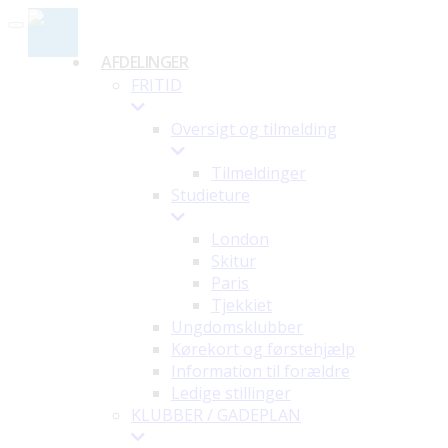
Toggle navigation
AFDELINGER
FRITID
Oversigt og tilmelding
Tilmeldinger
Studieture
London
Skitur
Paris
Tjekkiet
Ungdomsklubber
Kørekort og førstehjælp
Information til forældre
Ledige stillinger
KLUBBER / GADEPLAN