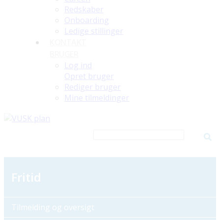
Redskaber
Onboarding
Ledige stillinger
KONTAKT
BRUGER
Log ind
Opret bruger
Rediger bruger
Mine tilmeldinger
Fritid
Tilmelding og oversigt