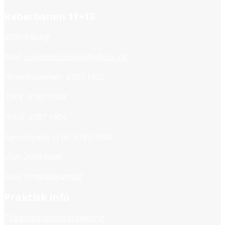
Reberbanen 11+13
8800 Viborg
Mail:
ungdomsskolen@viborg.dk
Hovednummer: 8787 1900
10CV: 8787 1904
Fritid: 8787 1904
Førstehjælp til bil: 8787 1904
CVR: 2918 9846
EAN: 5798004549582
Praktisk info
Tilgængelighedserklæring