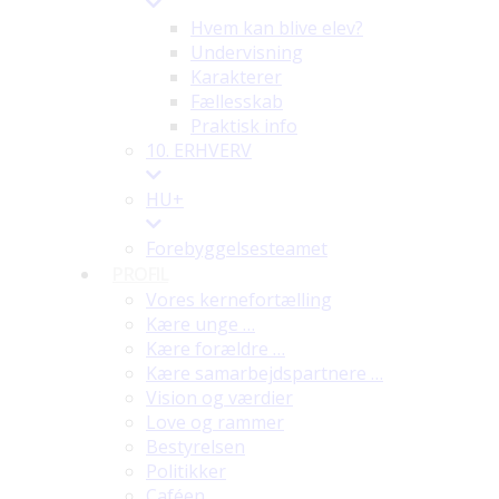
Hvem kan blive elev?
Undervisning
Karakterer
Fællesskab
Praktisk info
10. ERHVERV
HU+
Forebyggelsesteamet
PROFIL
Vores kernefortælling
Kære unge …
Kære forældre …
Kære samarbejdspartnere …
Vision og værdier
Love og rammer
Bestyrelsen
Politikker
Caféen