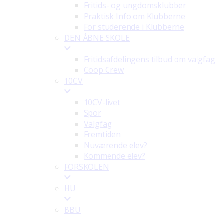
Fritids- og ungdomsklubber
Praktisk Info om Klubberne
For studerende i Klubberne
DEN ÅBNE SKOLE
Fritidsafdelingens tilbud om valgfag
Coop Crew
10CV
10CV-livet
Spor
Valgfag
Fremtiden
Nuværende elev?
Kommende elev?
FORSKOLEN
HU
BBU