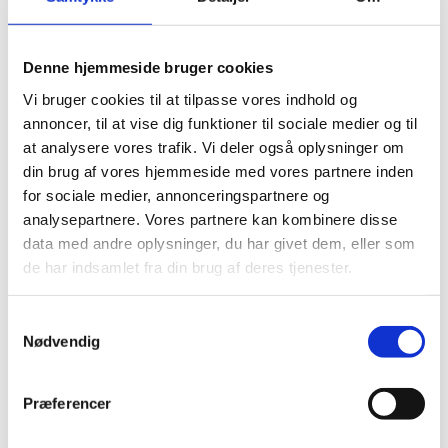
enestående oplevelse i teatret. Der er mulighed for at
tilvælge Warner Bros film-studierne, for at se The
Making Of Harry Potter!
Denne hjemmeside bruger cookies
Det får du for pengene
Vi bruger cookies til at tilpasse vores indhold og
Informationsmøde
annoncer, til at vise dig funktioner til sociale medier og til
Rejsen tur/retur med fly
at analysere vores trafik. Vi deler også oplysninger om
Hotelophold inkl. morgenmad
din brug af vores hjemmeside med vores partnere inden
Metrokort med fri kørsel i tuben
Madame Tussaud wax museum
for sociale medier, annonceringspartnere og
Musical
analysepartnere. Vores partnere kan kombinere disse
Hop on/off 24 timer rundt i byen (Londonbus)
data med andre oplysninger, du har givet dem, eller som
Camden Market
de har indsamlet fra din brug af deres tjenester.
Shopping på Oxford Street og Regent Street
Trafalgar Square
Samtykkevalg
Tower Bridge
Nødvendig
Oxford Street
Buckingham Palace
London Eye
Præferencer
Natural history museum
Arsenal Stadium