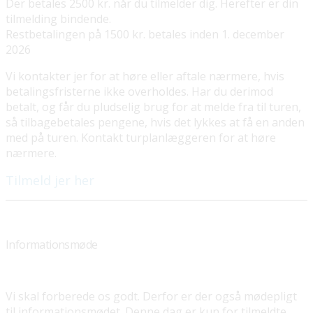
Der betales 2500 kr. når du tilmelder dig. Herefter er din
tilmelding bindende.
Restbetalingen på 1500 kr. betales inden 1. december
2026
Vi kontakter jer for at høre eller aftale nærmere, hvis
betalingsfristerne ikke overholdes. Har du derimod
betalt, og får du pludselig brug for at melde fra til turen,
så tilbagebetales pengene, hvis det lykkes at få en anden
med på turen. Kontakt turplanlæggeren for at høre
nærmere.
Tilmeld jer her
Informationsmøde
Vi skal forberede os godt. Derfor er der også mødepligt
til informationsmødet. Denne dag er kun for tilmeldte.