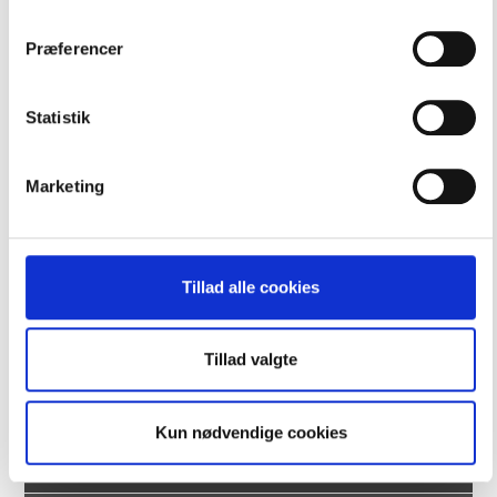
PROFIL
Præferencer
Vores kernefortælling
Statistik
Kære unge …
Marketing
Kære forældre …
Kære samarbejdspartnere …
Vision og værdier
Tillad alle cookies
Love og rammer
Tillad valgte
Bestyrelsen
Politikker
Kun nødvendige cookies
Caféen