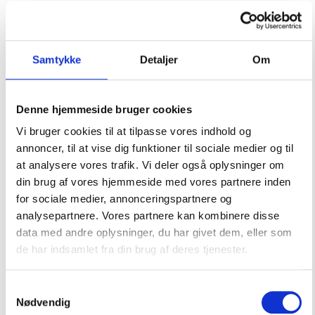
ønsker både at servere sund mad for vores elever og
gæster og samtidig yde en positiv indsats i forhold til
de miljømæssige udfordringer, vi globalt står over
for.
Samtykke
Detaljer
Om
Konkret arbejder vi med Det Økologiske Spisemærke.
Et statskontrolleret mærke, der gives til
Denne hjemmeside bruger cookies
virksomheder i fødevareindustrien. Vi har
sølvmærket, der indikerer, at vores samlede
Vi bruger cookies til at tilpasse vores indhold og
råvarekøb indeholder mellem 60 og 90 % økologi.
annoncer, til at vise dig funktioner til sociale medier og til
at analysere vores trafik. Vi deler også oplysninger om
din brug af vores hjemmeside med vores partnere inden
Mad til elever og personale i dagligdagen
for sociale medier, annonceringspartnere og
analysepartnere. Vores partnere kan kombinere disse
Brunch
data med andre oplysninger, du har givet dem, eller som
de har indsamlet fra din brug af deres tjenester.
Frokost
Samtykkevalg
Nødvendig