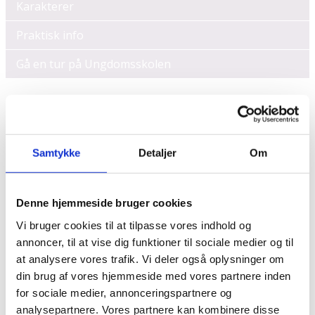
Karakterer
Praktisk info
Gå en tur på Ungdomsskolen
Guide til
Samtykke
Detaljer
Om
karaktersystemet
Denne hjemmeside bruger cookies
Se og få forklaret 7-trins-skalaen på
Vi bruger cookies til at tilpasse vores indhold og
Undervisningsministeriets hjemmeside ved at
annoncer, til at vise dig funktioner til sociale medier og til
klikke her (Siden åbner i nyt vindue)
at analysere vores trafik. Vi deler også oplysninger om
din brug af vores hjemmeside med vores partnere inden
Læs Undervisningsministeriets kriterier for
for sociale medier, annonceringspartnere og
standpunktskarakterer ved at klikke her (Siden
analysepartnere. Vores partnere kan kombinere disse