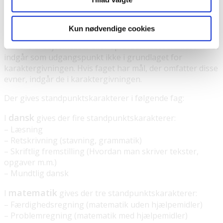
selvom man går i BBU og kun har været i Danmark i kort
tid, så gælder de samme mål for BBU-elever som for
danske skoleelever.
Kun nødvendige cookies
Elevens arbejdsindsats eller opførsel i klassefællesskabet
indgår som udgangspunkt ikke i grundlaget for
karaktergivningen. Hvis faget har mål, der omfatter disse
evner, indgår de i karaktergivningen.
Der gives standpunktskarakterer i følgende fag:
dansk
I
gives der fire standpunktskarakterer:
– Læsning
– Retskrivning (stavning, grammatik)
– Skriftlig fremstilling (Hvordan man skriver tekster,
opgaver m.m.)
– Mundtlig dansk
matematik
I
gives der tre standpunktskarakterer:
– Færdighedsregning (matematik uden hjælpemidler)
– Problemregning (matematik med hjælpemidler)