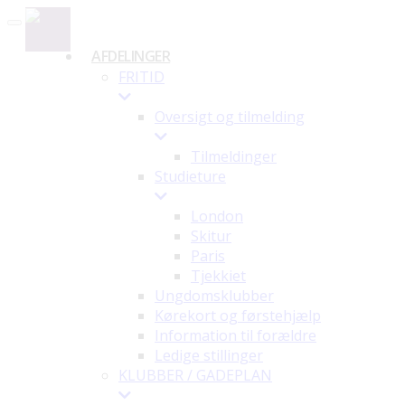
Toggle navigation
AFDELINGER
FRITID
Oversigt og tilmelding
Tilmeldinger
Studieture
London
Skitur
Paris
Tjekkiet
Ungdomsklubber
Kørekort og førstehjælp
Information til forældre
Ledige stillinger
KLUBBER / GADEPLAN