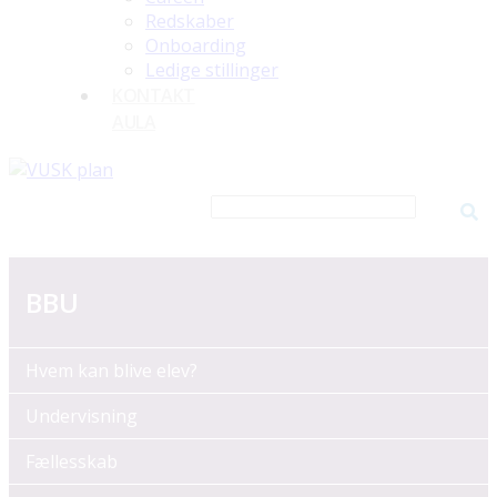
Redskaber
Onboarding
Ledige stillinger
KONTAKT
AULA
BBU
Hvem kan blive elev?
Undervisning
Fællesskab