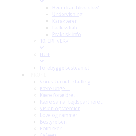
Hvem kan blive elev?
Undervisning
Karakterer
Fællesskab
Praktisk info
10. ERHVERV
HU+
Forebyggelsesteamet
PROFIL
Vores kernefortælling
Kære unge …
Kære forældre …
Kære samarbejdspartnere …
Vision og værdier
Love og rammer
Bestyrelsen
Politikker
Caféen