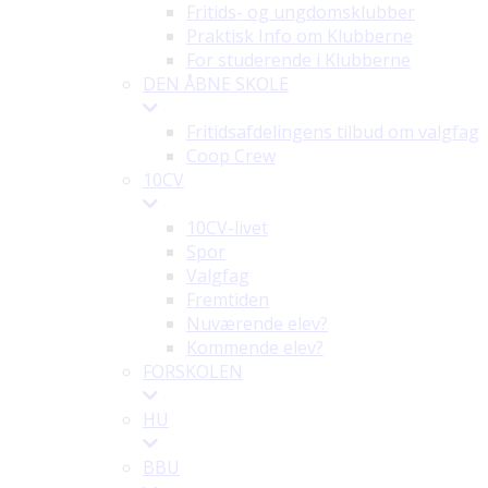
Fritids- og ungdomsklubber
Praktisk Info om Klubberne
For studerende i Klubberne
DEN ÅBNE SKOLE
Fritidsafdelingens tilbud om valgfag
Coop Crew
10CV
10CV-livet
Spor
Valgfag
Fremtiden
Nuværende elev?
Kommende elev?
FORSKOLEN
HU
BBU