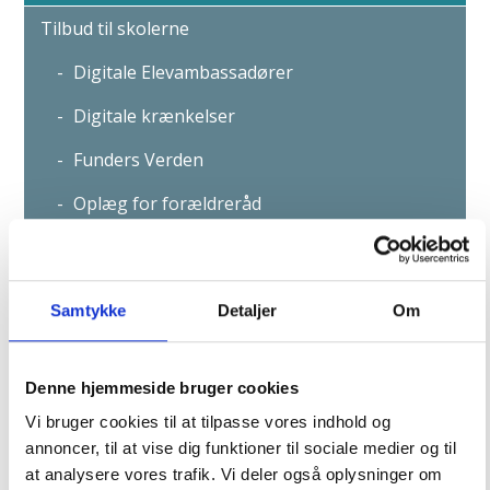
Tilbud til skolerne
Digitale Elevambassadører
Digitale krænkelser
Funders Verden
Oplæg for forældreråd
Til skolebestyrelser og forældreråd
Sommerferiepas 2026
Samtykke
Detaljer
Om
Oplæg: De store overgange
Denne hjemmeside bruger cookies
For forældreråd i 0., 4. og 7. klasse
Vi bruger cookies til at tilpasse vores indhold og
annoncer, til at vise dig funktioner til sociale medier og til
Forældre er med til at præge kulturen på skolen og i
klassefællesskaberne, og som forældreråd har I en
at analysere vores trafik. Vi deler også oplysninger om