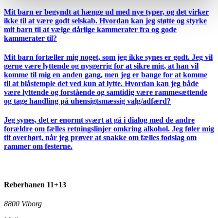
Mit barn er begyndt at hænge ud med nye typer, og det virker
ikke til at være godt selskab. Hvordan kan jeg støtte og styrke
mit barn til at vælge dårlige kammerater fra og gode
kammerater til?
Mit barn fortæller mig noget, som jeg ikke synes er godt. Jeg vil
gerne være lyttende og nysgerrig for at sikre mig, at han vil
komme til mig en anden gang, men jeg er bange for at komme
til at blåstemple det ved kun at lytte. Hvordan kan jeg både
være lyttende og forstående og samtidig være rammesættende
og tage handling på uhensigtsmæssig valg/adfærd?
Jeg synes, det er enormt svært at gå i dialog med de andre
forældre om fælles retningslinjer omkring alkohol. Jeg føler mig
tit overhørt, når jeg prøver at snakke om fælles fodslag om
rammer om festerne.
Reberbanen 11+13
8800 Viborg