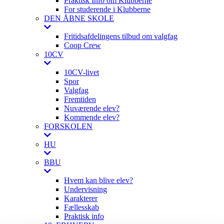
Praktisk Info om Klubberne
For studerende i Klubberne
DEN ÅBNE SKOLE
Fritidsafdelingens tilbud om valgfag
Coop Crew
10CV
10CV-livet
Spor
Valgfag
Fremtiden
Nuværende elev?
Kommende elev?
FORSKOLEN
HU
BBU
Hvem kan blive elev?
Undervisning
Karakterer
Fællesskab
Praktisk info