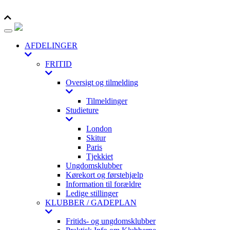
Toggle navigation
AFDELINGER
FRITID
Oversigt og tilmelding
Tilmeldinger
Studieture
London
Skitur
Paris
Tjekkiet
Ungdomsklubber
Kørekort og førstehjælp
Information til forældre
Ledige stillinger
KLUBBER / GADEPLAN
Fritids- og ungdomsklubber