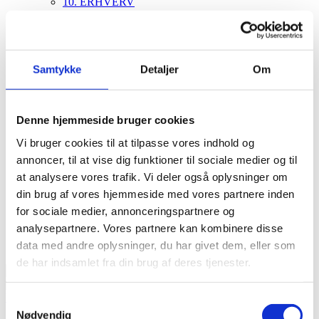
10. ERHVERV
HU+
Forebyggelsesteamet
PROFIL
Samtykke
Detaljer
Om
Vores kernefortælling
Kære unge …
Kære forældre …
Denne hjemmeside bruger cookies
Kære samarbejdspartnere …
Vi bruger cookies til at tilpasse vores indhold og
Vision og værdier
Love og rammer
annoncer, til at vise dig funktioner til sociale medier og til
Bestyrelsen
at analysere vores trafik. Vi deler også oplysninger om
Politikker
din brug af vores hjemmeside med vores partnere inden
Caféen
Redskaber
for sociale medier, annonceringspartnere og
Onboarding
analysepartnere. Vores partnere kan kombinere disse
Ledige stillinger
data med andre oplysninger, du har givet dem, eller som
Kontakt
de har indsamlet fra din brug af deres tjenester.
Ungelivet
Samtykkevalg
Nødvendig