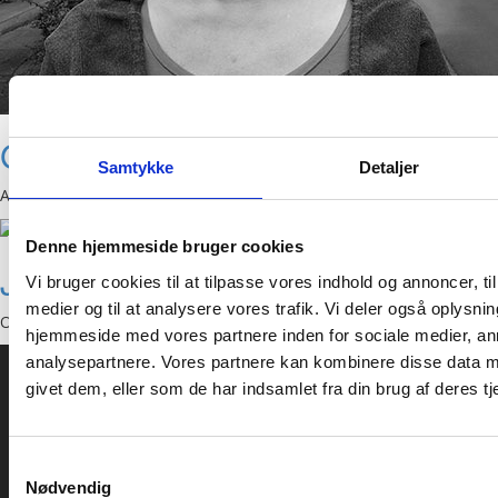
Gitte Scharf Gaml
Samtykke
Detaljer
Afdelingsleder, Klub Toften
Denne hjemmeside bruger cookies
Jakob Vendelbo Kristensen
Vi bruger cookies til at tilpasse vores indhold og annoncer, til 
medier og til at analysere vores trafik. Vi deler også oplysni
Områdeleder, Klubber
hjemmeside med vores partnere inden for sociale medier, a
analysepartnere. Vores partnere kan kombinere disse data m
givet dem, eller som de har indsamlet fra din brug af deres tj
Reberbanen 11+13
Samtykkevalg
Nødvendig