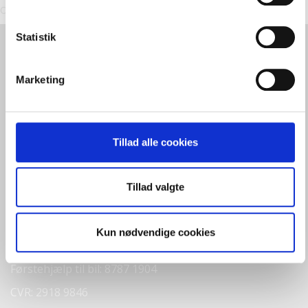
Områdeleder, Klubber
Statistik
Marketing
Reberbanen 11+13
Tillad alle cookies
8800 Viborg
Mail:
ungdomsskolen@viborg.dk
Tillad valgte
Hovednummer: 8787 1900
10CV: 8787 1904
Kun nødvendige cookies
Fritid: 8787 1904
Førstehjælp til bil: 8787 1904
CVR: 2918 9846