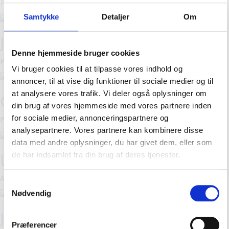
Pædagog, Klub Perronen
Samtykke
Detaljer
Om
Jakob Gadegaard Rasmussen
Denne hjemmeside bruger cookies
Pædagog, Klub Perronen
Vi bruger cookies til at tilpasse vores indhold og
annoncer, til at vise dig funktioner til sociale medier og til
at analysere vores trafik. Vi deler også oplysninger om
Christina F.A. Dissing
din brug af vores hjemmeside med vores partnere inden
for sociale medier, annonceringspartnere og
Pædagog, Klub Perronen
analysepartnere. Vores partnere kan kombinere disse
data med andre oplysninger, du har givet dem, eller som
Lisbeth Vejlby
de har indsamlet fra din brug af deres tjenester.
Afdelingsleder, Klub Perronen
Samtykkevalg
Nødvendig
Jakob Vendelbo Kristensen
Præferencer