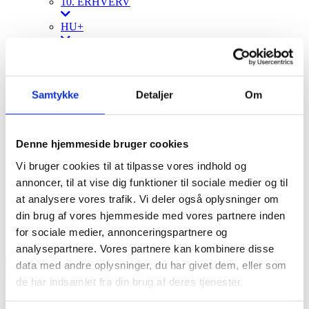
10. ERHVERV
HU+
Forebyggelsesteamet
PROFIL
Vores kernefortælling
Samtykke
Detaljer
Om
Kære unge …
Kære forældre …
Kære samarbejdspartnere …
Vision og værdier
Denne hjemmeside bruger cookies
Love og rammer
Bestyrelsen
Vi bruger cookies til at tilpasse vores indhold og
Politikker
annoncer, til at vise dig funktioner til sociale medier og til
Caféen
at analysere vores trafik. Vi deler også oplysninger om
Redskaber
Onboarding
din brug af vores hjemmeside med vores partnere inden
Ledige stillinger
for sociale medier, annonceringspartnere og
Kontakt
analysepartnere. Vores partnere kan kombinere disse
data med andre oplysninger, du har givet dem, eller som
de har indsamlet fra din brug af deres tjenester.
Profile Category:
Forebyggelsesteamet