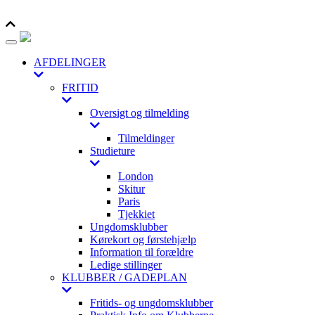
Toggle navigation
AFDELINGER
FRITID
Oversigt og tilmelding
Tilmeldinger
Studieture
London
Skitur
Paris
Tjekkiet
Ungdomsklubber
Kørekort og førstehjælp
Information til forældre
Ledige stillinger
KLUBBER / GADEPLAN
Fritids- og ungdomsklubber