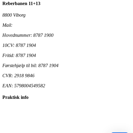
Reberbanen 11+13
8800 Viborg
Mail:
ungdomsskolen@viborg.dk
Hovednummer: 8787 1900
10CV: 8787 1904
Fritid: 8787 1904
Førstehjælp til bil: 8787 1904
CVR: 2918 9846
EAN: 5798004549582
Praktisk info
Tilgængelighedserklæring
Cookiedeklaration
Betalingsbetingelser - Fritid