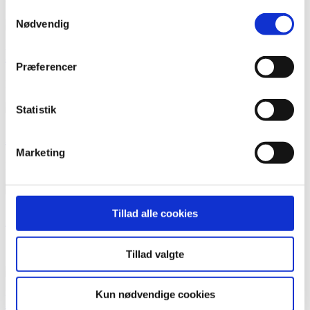
Samtykkevalg
Nødvendig
Louise Lanng
Præferencer
Frivillighed og tidlig forebyggelse
Statistik
Anette Spanggaard Smidt
Marketing
Fritidsjobvejleder
Tillad alle cookies
Christian Horty Stenrøjl
SSP-konsulent
Tillad valgte
Kun nødvendige cookies
Maja Skjødt