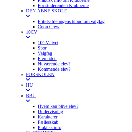
Praktisk Info om Klubberne
For studerende i Klubberne
DEN ÅBNE SKOLE
Fritidsafdelingens tilbud om valgfag
Coop Crew
10CV
10CV-livet
Spor
Valgfag
Fremtiden
Nuværende elev?
Kommende elev?
FORSKOLEN
HU
BBU
Hvem kan blive elev?
Undervisning
Karakterer
Fællesskab
Praktisk info