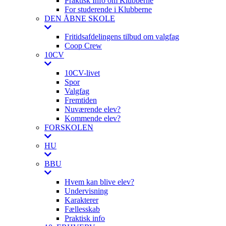
Praktisk Info om Klubberne
For studerende i Klubberne
DEN ÅBNE SKOLE
Fritidsafdelingens tilbud om valgfag
Coop Crew
10CV
10CV-livet
Spor
Valgfag
Fremtiden
Nuværende elev?
Kommende elev?
FORSKOLEN
HU
BBU
Hvem kan blive elev?
Undervisning
Karakterer
Fællesskab
Praktisk info