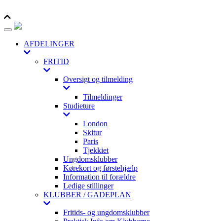
Toggle navigation
AFDELINGER
FRITID
Oversigt og tilmelding
Tilmeldinger
Studieture
London
Skitur
Paris
Tjekkiet
Ungdomsklubber
Kørekort og førstehjælp
Information til forældre
Ledige stillinger
KLUBBER / GADEPLAN
Fritids- og ungdomsklubber