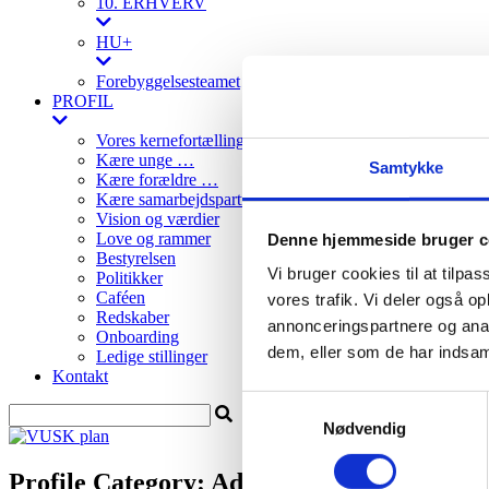
10. ERHVERV
HU+
Forebyggelsesteamet
PROFIL
Vores kernefortælling
Kære unge …
Samtykke
Kære forældre …
Kære samarbejdspartnere …
Vision og værdier
Love og rammer
Denne hjemmeside bruger c
Bestyrelsen
Vi bruger cookies til at tilpas
Politikker
Caféen
vores trafik. Vi deler også 
Redskaber
annonceringspartnere og anal
Onboarding
dem, eller som de har indsaml
Ledige stillinger
Kontakt
Samtykkevalg
Nødvendig
Profile Category:
Administration