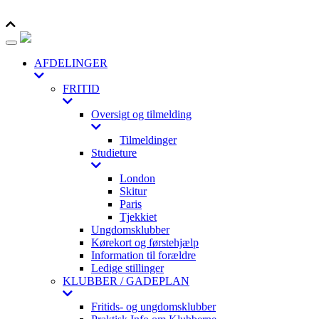
Toggle navigation
AFDELINGER
FRITID
Oversigt og tilmelding
Tilmeldinger
Studieture
London
Skitur
Paris
Tjekkiet
Ungdomsklubber
Kørekort og førstehjælp
Information til forældre
Ledige stillinger
KLUBBER / GADEPLAN
Fritids- og ungdomsklubber