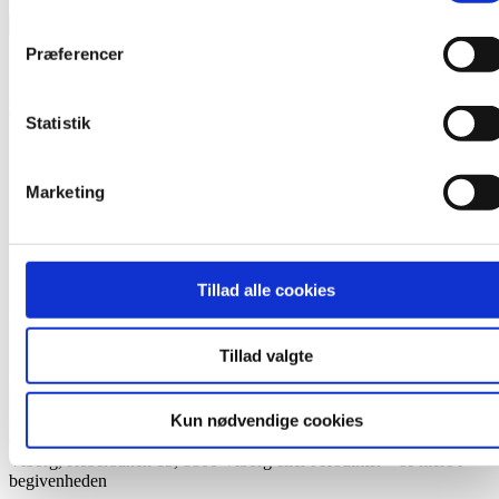
Præferencer
Fritid
Statistik
Tilmelding og oversigt
FAQ om tilmelding
Valgfag
Marketing
Kørekort og førstehjælp
Studierejser
Jesperhus og Vigsø
Ungdomsklubber
Information til forældre
Tillad alle cookies
Gå en tur på Ungdomsskolen
Ledige stillinger
Tillad valgte
Do it at home challenge, er en ny begivenhed hver fredag kl. 15.,
Kun nødvendige cookies
hvor du får en ny kasse gang til gang. Du tilmelder dig ved at trykke
deltag i Facebook på linket.Udlevering foregår på Ungdomsskolen
Viborg, Reberbanen 13, 8800 Viborg eller i Houlkær – se mere i
begivenheden