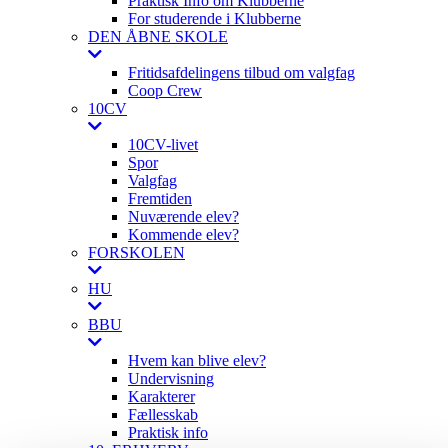
Praktisk Info om Klubberne
For studerende i Klubberne
DEN ÅBNE SKOLE
Fritidsafdelingens tilbud om valgfag
Coop Crew
10CV
10CV-livet
Spor
Valgfag
Fremtiden
Nuværende elev?
Kommende elev?
FORSKOLEN
HU
BBU
Hvem kan blive elev?
Undervisning
Karakterer
Fællesskab
Praktisk info