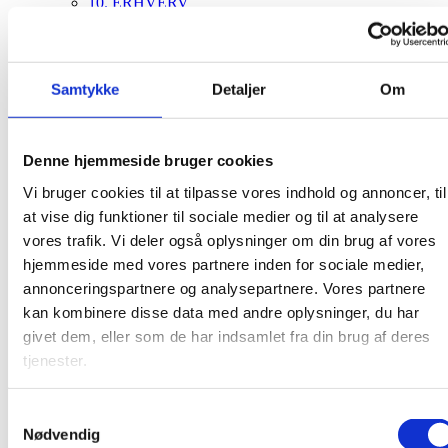
10. ERHVERV
HU+
Forebyggelsesteamet
Samtykke
Detaljer
Om
PROFIL
Vores kernefortælling
Kære unge …
Denne hjemmeside bruger cookies
Kære forældre …
Kære samarbejdspartnere …
Vi bruger cookies til at tilpasse vores indhold og annoncer, til
Vision og værdier
at vise dig funktioner til sociale medier og til at analysere
Love og rammer
Bestyrelsen
vores trafik. Vi deler også oplysninger om din brug af vores
Politikker
hjemmeside med vores partnere inden for sociale medier,
Caféen
annonceringspartnere og analysepartnere. Vores partnere
Redskaber
Onboarding
kan kombinere disse data med andre oplysninger, du har
Ledige stillinger
givet dem, eller som de har indsamlet fra din brug af deres
Kontakt
tjenester.
Bruger
Log ind
Opret bruger
Samtykkevalg
Rediger bruger
Nødvendig
Mine tilmeldinger